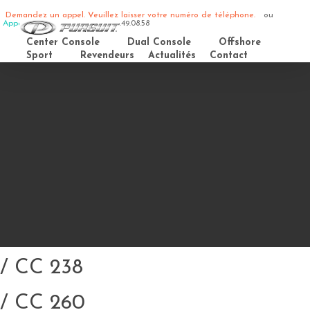
Demandez un appel. Veuillez laisser votre numéro de téléphone.
ou
Appelez-nous
Tél: +33 (0)4.93.49.08.58
Center Console
Dual Console
Offshore
Sport
Revendeurs
Actualités
Contact
/ CC 238
/ CC 260