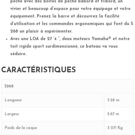
pêche avec des boîtes de pêche bâbord et tribord, un
vivier et beaucoup d’espace pour votre équipage et votre
équipement. Prenez la barre et découvrez la facilité
d’utilisation et les commandes ergonomiques qui font du S
268 un plaisir à expérimenter.
Avec une LOA de 27 ‘4 “, deux moteurs Yamaha® et notre
toit rigide sport surdimensionné, ce bateau va vous
séduire.
CARACTÉRISTIQUES
S268
Longueur
3.28 m
Largeur
2.67 m
Poids de la coque
3 071 Kg