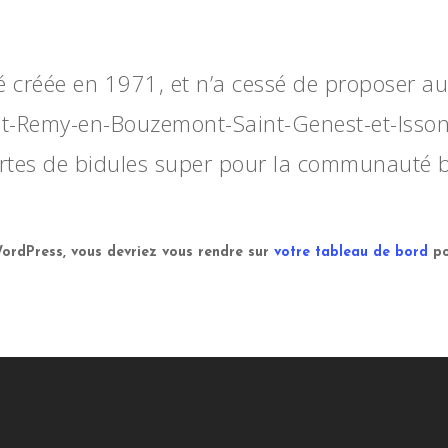
é créée en 1971, et n’a cessé de proposer a
aint-Remy-en-Bouzemont-Saint-Genest-et-Iss
sortes de bidules super pour la communauté
 WordPress, vous devriez vous rendre sur
votre tableau de bord
po